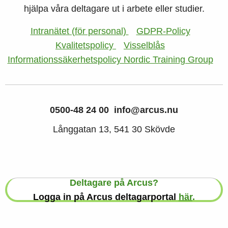
hjälpa våra deltagare ut i arbete eller studier.
Intranätet (för personal)
GDPR-Policy
Kvalitetspolicy
Visselblås
Informationssäkerhetspolicy Nordic Training Group
0500-48 24 00
info@arcus.nu
Långgatan 13, 541 30 Skövde
Deltagare på Arcus?
Logga in på Arcus deltagarportal
här
.