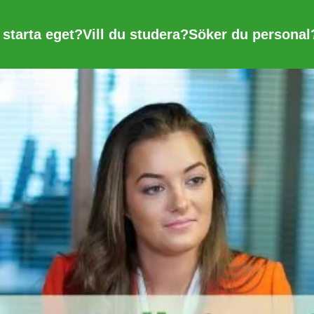
u starta eget?
Vill du studera?
Söker du personal