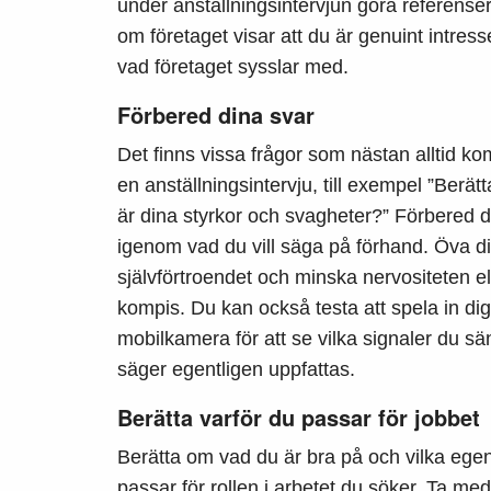
under anställningsintervjun göra referenser 
om företaget visar att du är genuint intres
vad företaget sysslar med.
Förbered dina svar
Det finns vissa frågor som nästan alltid ko
en anställningsintervju, till exempel ”Berät
är dina styrkor och svagheter?” Förbered 
igenom vad du vill säga på förhand. Öva di
självförtroendet och minska nervositeten ell
kompis.
Du kan också testa att spela in dig
mobilkamera för att se vilka signaler du s
säger egentligen uppfattas.
Berätta varför du passar för jobbet
Berätta om vad du är bra på och vilka eg
passar för rollen i arbetet du söker. Ta m