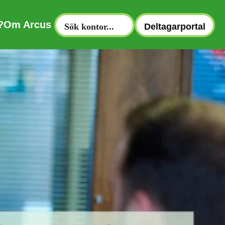
?
Om Arcus
Deltagarportal