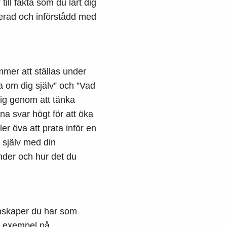
till fakta som du lärt dig
serad och införstådd med
mmer att ställas under
ta om dig själv” och ”Vad
dig genom att tänka
na svar högt för att öka
er öva att prata inför en
 själv med din
änder och hur det du
enskaper du har som
ed exempel på