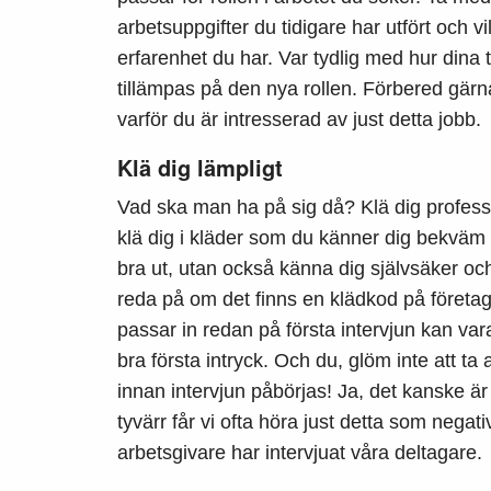
arbetsuppgifter du tidigare har utfört och 
erfarenhet du har. Var tydlig med hur dina 
tillämpas på den nya rollen.
Förbered gärna
varför du är intresserad av just detta jobb.
Klä dig lämpligt
Vad ska man ha på sig då? Klä dig professi
klä dig i kläder som du känner dig bekväm i.
bra ut, utan också känna dig självsäker o
reda på om det finns en klädkod på företage
passar in redan på första intervjun kan vara 
bra första intryck. Och du, glöm inte att ta 
innan intervjun påbörjas! Ja, det kanske är 
tyvärr får vi ofta höra just detta som negati
arbetsgivare har intervjuat våra deltagare.