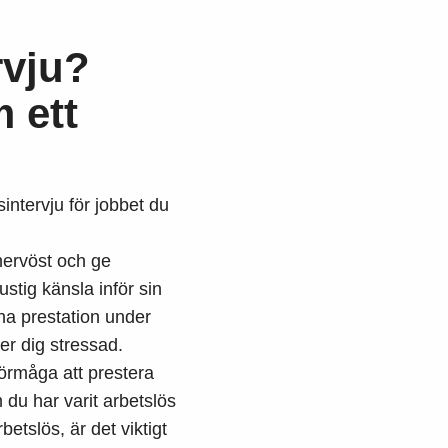
rvju?
 ett
gsintervju för jobbet du
nervöst och ge
tig känsla inför sin
gna prestation under
ner dig stressad.
förmåga att prestera
 du har varit arbetslös
rbetslös, är det viktigt