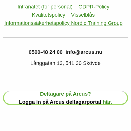
Intranätet (för personal)
GDPR-Policy
Kvalitetspolicy
Visselblås
Informationssäkerhetspolicy Nordic Training Group
0500-48 24 00
info@arcus.nu
Långgatan 13, 541 30 Skövde
Deltagare på Arcus?
Logga in på Arcus deltagarportal
här
.