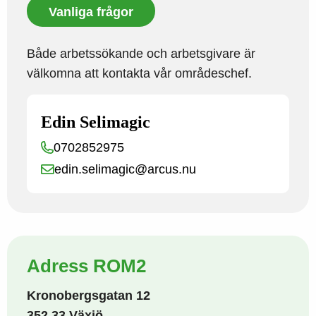
Vanliga frågor
Både arbetssökande och arbetsgivare är
välkomna att kontakta vår områdeschef.
Edin Selimagic
0702852975
edin.selimagic@arcus.nu
Adress ROM2
Kronobergsgatan 12
352 33 Växjö