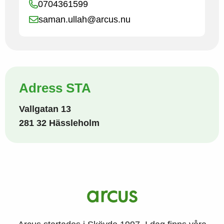
0704361599
saman.ullah@arcus.nu
Adress STA
Vallgatan 13
281 32 Hässleholm