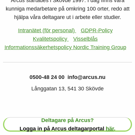
Arcus startades i Skövde 1997. I dag finns våra
kunniga medarbetare på omkring 100 orter, redo att
hjälpa våra deltagare ut i arbete eller studier.
Intranätet (för personal)
GDPR-Policy
Kvalitetspolicy
Visselblås
Informationssäkerhetspolicy Nordic Training Group
0500-48 24 00
info@arcus.nu
Långgatan 13, 541 30 Skövde
Deltagare på Arcus?
Logga in på Arcus deltagarportal
här
.