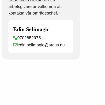
arbetsgivare är välkomna att
kontakta vår områdeschef.
Edin Selimagic
0702852975
edin.selimagic@arcus.nu