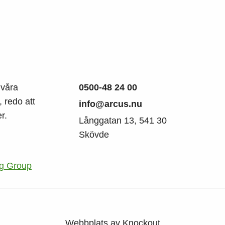
 våra
0500-48 24 00
 redo att
info@arcus.nu
r.
Långgatan 13, 541 30
Skövde
ng Group
Webbplats av
Knockout