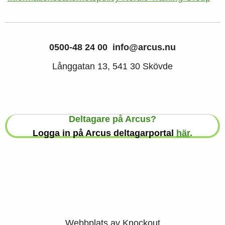
0500-48 24 00
info@arcus.nu
Långgatan 13, 541 30 Skövde
Deltagare på Arcus?
Logga in på Arcus deltagarportal
här
.
Webbplats av
Knockout