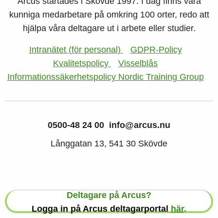
Arcus startades i Skövde 1997. I dag finns våra
kunniga medarbetare på omkring 100 orter, redo att
hjälpa våra deltagare ut i arbete eller studier.
Intranätet (för personal)
GDPR-Policy
Kvalitetspolicy
Visselblås
Informationssäkerhetspolicy Nordic Training Group
0500-48 24 00
info@arcus.nu
Långgatan 13, 541 30 Skövde
Deltagare på Arcus?
Logga in på Arcus deltagarportal
här
.