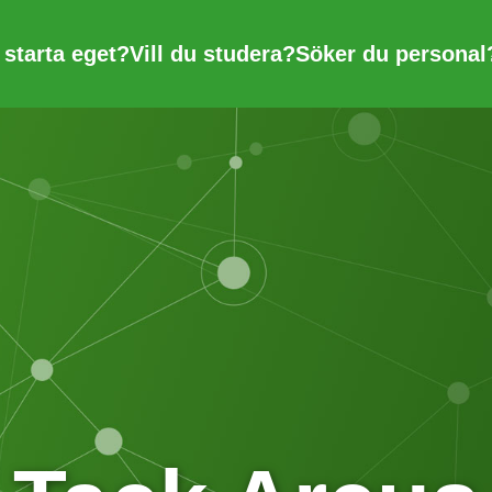
u starta eget?
Vill du studera?
Söker du personal