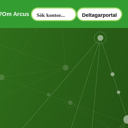
?
Om Arcus
Deltagarportal