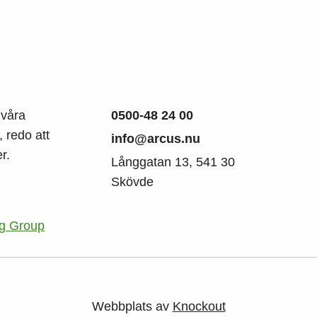
 våra
0500-48 24 00
 redo att
info@arcus.nu
r.
Långgatan 13, 541 30
Skövde
ng Group
Webbplats av
Knockout